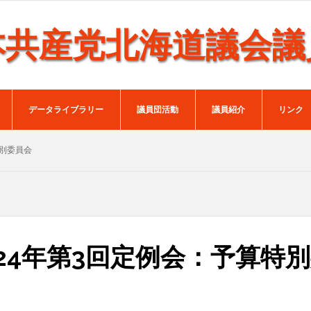
本共産党北海道議会議
データライブラリー
議員団活動
議員紹介
リンク
特別委員会
24年第3回定例会：予算特
）