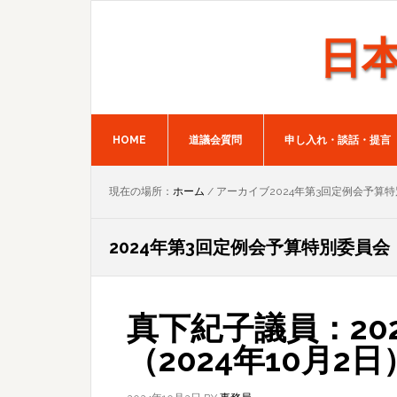
Skip
Skip
to
to
日
primary
main
navigation
content
HOME
道議会質問
申し入れ・談話・提言
現在の場所：
ホーム
/
アーカイブ2024年第3回定例会予算
2024年第3回定例会予算特別委員会
真下紀子議員：20
（2024年10月2日