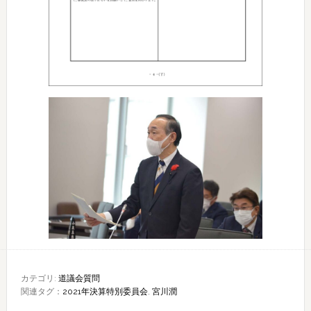
カテゴリ:
道議会質問
関連タグ：
2021年決算特別委員会
,
宮川潤