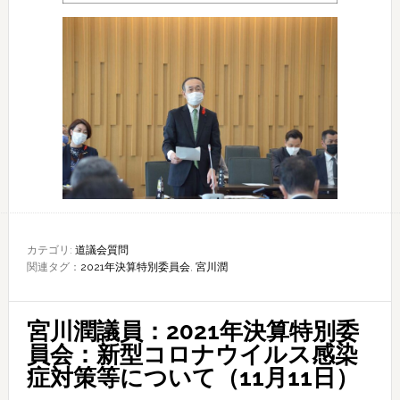
カテゴリ:
道議会質問
関連タグ：
2021年決算特別委員会
,
宮川潤
宮川潤議員：2021年決算特別委
員会：新型コロナウイルス感染
症対策等について（11月11日）