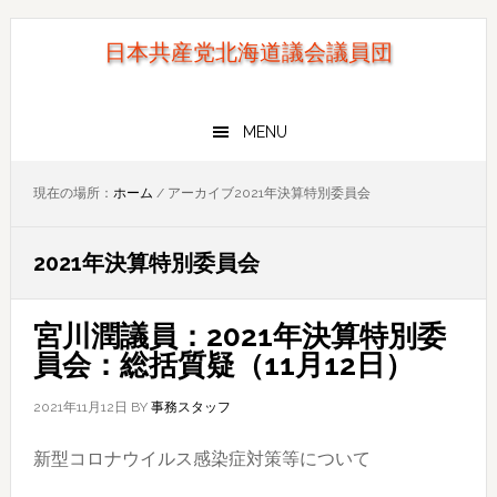
Skip
Skip
to
to
日本共産党北海道議会議員団
primary
main
navigation
content
MENU
現在の場所：
ホーム
/
アーカイブ2021年決算特別委員会
2021年決算特別委員会
宮川潤議員：2021年決算特別委
員会：総括質疑（11月12日）
2021年11月12日
BY
事務スタッフ
新型コロナウイルス感染症対策等について