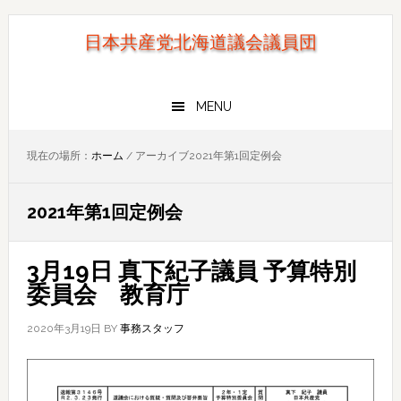
Skip
Skip
to
to
日本共産党北海道議会議員団
primary
main
navigation
content
MENU
現在の場所：
ホーム
/
アーカイブ2021年第1回定例会
2021年第1回定例会
3月19日 真下紀子議員 予算特別
委員会 教育庁
2020年3月19日
BY
事務スタッフ