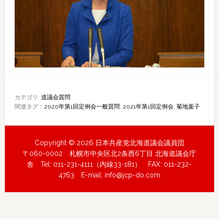
カテゴリ:
道議会質問
関連タグ：
2020年第1回定例会一般質問
,
2021年第1回定例会
,
菊地葉子
Copyright © 2026 日本共産党北海道議会議員団
〒060-0002 札幌市中央区北2条西6丁目 北海道議会庁
舎 Tel: 011-231-4111（内線33-181） FAX: 011-232-
4763 E-mail:
info@jcp-do.com