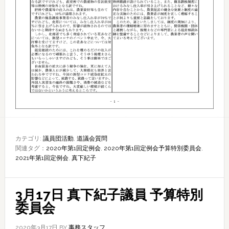
カテゴリ:
議員団活動
,
道議会質問
関連タグ：
2020年第1回定例会
,
2020年第1回定例会予算特別委員会
,
2021年第1回定例会
,
真下紀子
3月17日 真下紀子議員 予算特別
委員会
2020年3月17日
BY
事務スタッフ