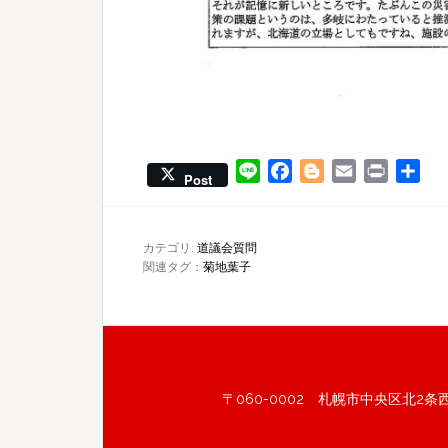
Line
Facebook
Blogger
Email
Print
共
Post
有
カテゴリ:
道議会質問
関連タグ：
菊地葉子
〒060-0002 札幌市中央区北2条西6丁目 