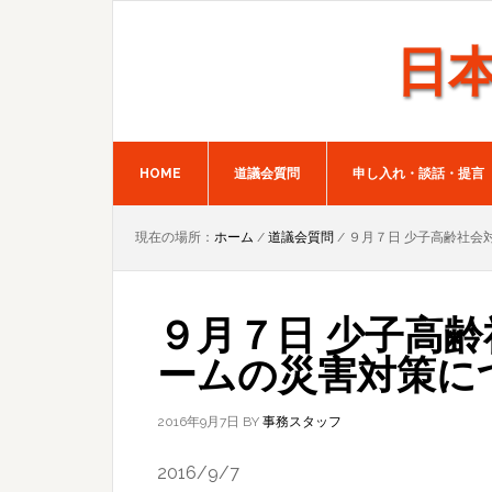
Skip
Skip
to
to
日
primary
main
navigation
content
HOME
道議会質問
申し入れ・談話・提言
現在の場所：
ホーム
/
道議会質問
/
９月７日 少子高齢社会
９月７日 少子高
ームの災害対策に
2016年9月7日
BY
事務スタッフ
2016/9/7