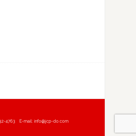
-4763 E-mail:
info@jcp-do.com