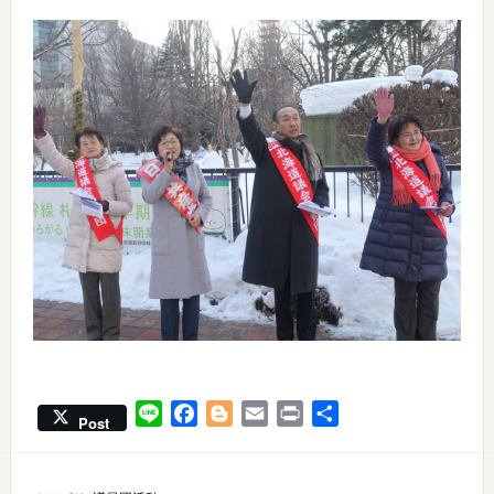
Line
Facebook
Blogger
Email
Print
共
Post
有