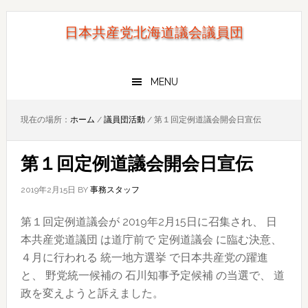
Skip
Skip
to
to
日本共産党北海道議会議員団
primary
main
navigation
content
MENU
現在の場所：
ホーム
/
議員団活動
/
第１回定例道議会開会日宣伝
第１回定例道議会開会日宣伝
2019年2月15日
BY
事務スタッフ
第１回定例道議会が 2019年2月15日に召集され、 日
本共産党道議団 は道庁前で 定例道議会 に臨む決意、
４月に行われる 統一地方選挙 で日本共産党の躍進
と、 野党統一候補の 石川知事予定候補 の当選で、 道
政を変えようと訴えました。