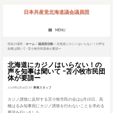
Skip
Skip
to
to
日本共産党北海道議会議員団
primary
main
navigation
content
MENU
現在の場所：
ホーム
/
議員団活動
/
北海道にカジノはいらない！の声を
知事は聞いて ｰ苫小牧市民団体が要請ー
北海道にカジノはいらない！の
声を知事は聞いて ｰ苫小牧市民団
体が要請ー
2018年9月18日
BY
事務スタッフ
カジノ誘致に反対する苫小牧市民の会は9月18日、高
橋はるみ知事宛にカジノ誘致を行わないことを求める
要請を行いました。