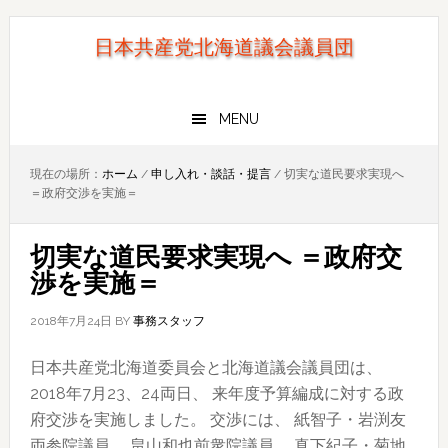
Skip
Skip
to
to
日本共産党北海道議会議員団
primary
main
navigation
content
MENU
現在の場所：
ホーム
/
申し入れ・談話・提言
/
切実な道民要求実現へ
＝政府交渉を実施＝
切実な道民要求実現へ ＝政府交
渉を実施＝
2018年7月24日
BY
事務スタッフ
日本共産党北海道委員会と北海道議会議員団は、
2018年7月23、24両日、 来年度予算編成に対する政
府交渉を実施しました。 交渉には、 紙智子・岩渕友
両参院議員、 畠山和也前衆院議員、 真下紀子・菊地