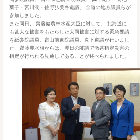
葉子・宮川潤・佐野弘美各道議、 全道の地方議員らが
参加しました。
また同日、 齋藤健農林水産大臣に対して、 北海道に
も甚大な被害をもたらした大雨被害に対する緊急要請
を紙参院議員、畠山前衆院議員、真下道議が行いまし
た。齋藤農水相からは、翌日の閣議で激甚指定災害の
指定が行われる見通しであることが述べられました。